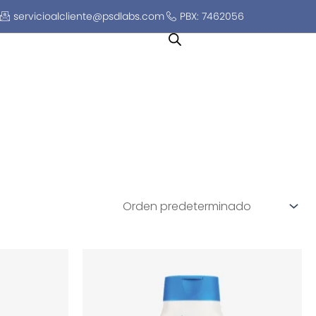
servicioalcliente@psdlabs.com
PBX: 7462056