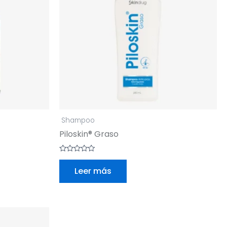
Shampoo
Piloskin® Graso
Valorado
con
Leer más
0
de
5