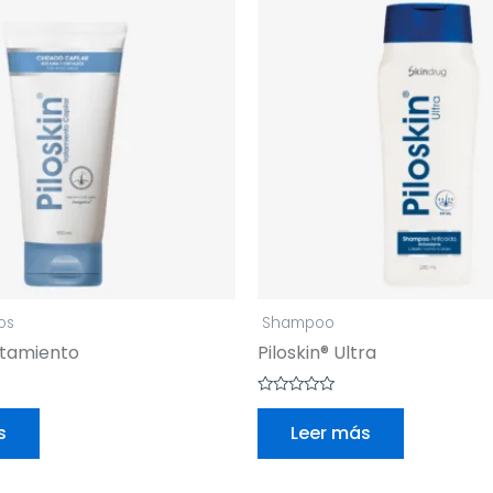
os
Shampoo
atamiento
Piloskin® Ultra
Valorado
con
s
Leer más
0
de
5