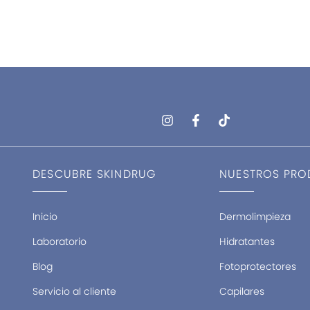
I
F
T
n
a
i
s
c
k
t
e
t
a
b
o
DESCUBRE SKINDRUG
NUESTROS PR
g
o
k
r
o
a
k
m
-
Inicio
Dermolimpieza
f
Laboratorio
Hidratantes
Blog
Fotoprotectores
Servicio al cliente
Capilares