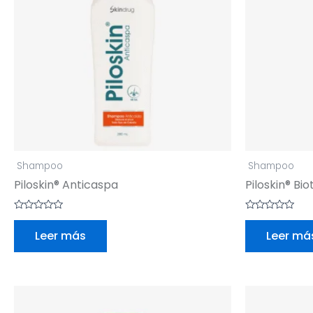
Shampoo
Shampoo
Piloskin® Anticaspa
Piloskin® Bio
Valorado
Valorado
con
con
Leer más
Leer má
0
0
de
de
5
5