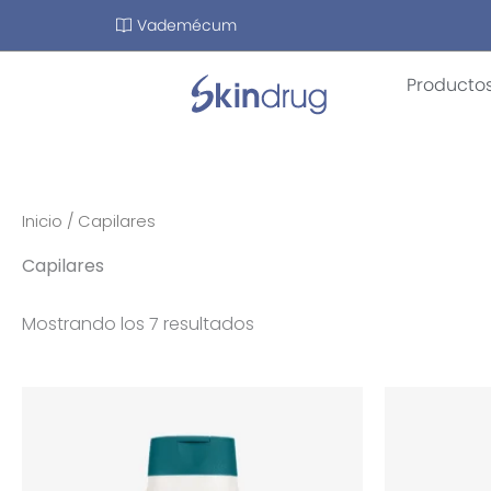
Ir
Vademécum
al
contenido
Producto
Inicio
/ Capilares
Capilares
Mostrando los 7 resultados