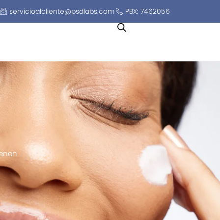
servicioalcliente@psdlabs.com
PBX: 7462056
ienen