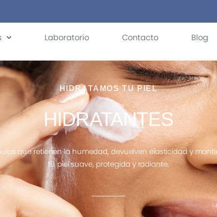
s
Laboratorio
Contacto
Blog
HIDRATAMOS TU PIEL
HIDRATANTES
ulas que retienen la humedad, devuelven elasticidad y mant
tu piel suave, protegida y radiante.