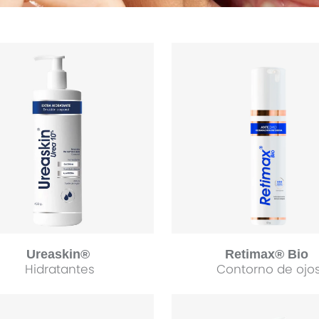
Retimax® Bio
Ureaskin®
Contorno de ojo
Hidratantes