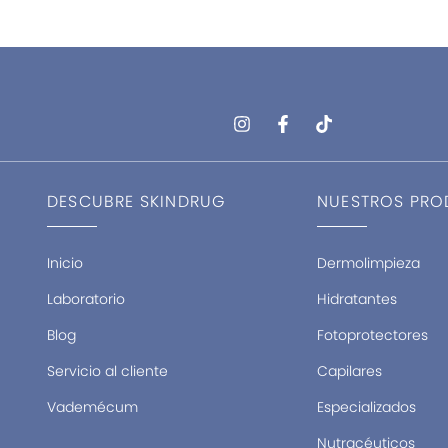
I
F
T
n
a
i
s
c
k
t
e
t
a
b
o
DESCUBRE SKINDRUG
NUESTROS PR
g
o
k
r
o
a
k
m
-
Inicio
Dermolimpieza
f
Laboratorio
Hidratantes
Blog
Fotoprotectores
Servicio al cliente
Capilares
Vademécum
Especializados
Nutracéuticos