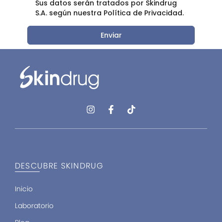
Sus datos serán tratados por Skindrug
S.A. según nuestra Política de Privacidad.
Enviar
I
F
T
n
a
i
s
c
k
t
e
t
a
b
o
g
o
k
r
o
DESCUBRE SKINDRUG
a
k
m
-
f
Inicio
Laboratorio