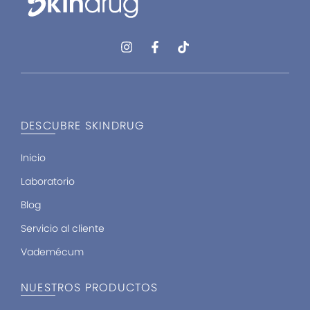
I
F
T
n
a
i
s
c
k
t
e
t
a
b
o
g
o
k
r
o
DESCUBRE SKINDRUG
a
k
m
-
f
Inicio
Laboratorio
Blog
Servicio al cliente
Vademécum
NUESTROS PRODUCTOS