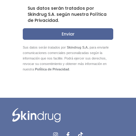
Sus datos serán tratados por
Skindrug S.A. según nuestra Política
de Privacidad.
Enviar
Sus datos serán tratados por
Skindrug S.A.
para enviarle
comunicaciones comerciales personalizadas según la
información que nos facilite. Podrá ejercer sus derechos,
revocar su consentimiento y obtener más información en
nuestra
Política de Privacidad
.
I
F
T