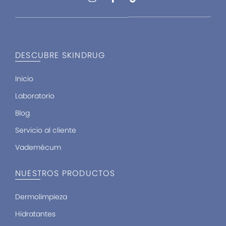
n
a
i
s
c
k
t
e
t
a
b
o
g
o
k
r
o
DESCUBRE SKINDRUG
a
k
m
-
f
Inicio
Laboratorio
Blog
Servicio al cliente
Vademécum
NUESTROS PRODUCTOS
Dermolimpieza
Hidratantes