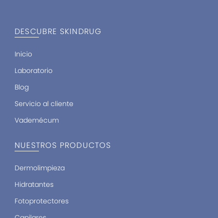
a
b
o
g
o
k
r
o
DESCUBRE SKINDRUG
a
k
m
-
f
Inicio
Laboratorio
Blog
Servicio al cliente
Vademécum
NUESTROS PRODUCTOS
Dermolimpieza
Hidratantes
Fotoprotectores
Capilares