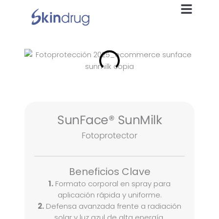
Ir
al
contenido
SunFace® SunMilk
Fotoprotector
Beneficios Clave
1.
Formato corporal en spray para
aplicación rápida y uniforme.
2.
Defensa avanzada frente a radiación
solar y luz azul de alta energía.