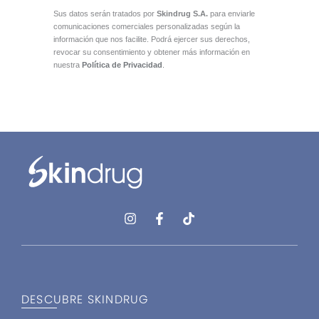
Sus datos serán tratados por
Skindrug S.A.
para enviarle
comunicaciones comerciales personalizadas según la
información que nos facilite. Podrá ejercer sus derechos,
revocar su consentimiento y obtener más información en
nuestra
Política de Privacidad
.
I
F
T
n
a
i
s
c
k
t
e
t
a
b
o
g
o
k
r
o
DESCUBRE SKINDRUG
a
k
m
-