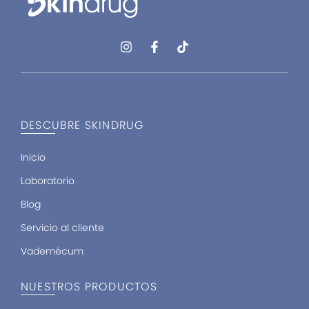
I
F
T
n
a
i
s
c
k
t
e
t
a
b
o
g
o
k
r
o
DESCUBRE SKINDRUG
a
k
m
-
f
Inicio
Laboratorio
Blog
Servicio al cliente
Vademécum
NUESTROS PRODUCTOS